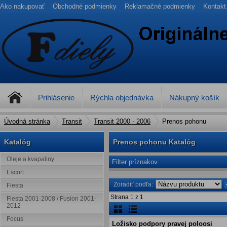
Ako nakupovať
Obchodné podmienky
Reklamačné podmienky
Kontakt
Prihlásenie
Rýchla objednávka
Nákupný košík
Úvodná stránka
Transit
Transit 2000 - 2006
Prenos pohonu
Katalóg
Prenos pohonu Katalóg
Oleje a kvapaliny
Filter príznakov
Escort
Zoradiť podľa:
Fiesta
Strana
1
z
1
Fiesta 2001-2008 / Fusion 2001-
2012
Focus
Ložisko podpory pravej poloosi