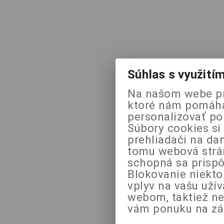
Súhlas s využití
Na našom webe pr
ktoré nám pomáhaj
personalizovať po
Súbory cookies si
prehliadači na da
tomu webová strán
schopná sa prispô
Blokovanie niekt
vplyv na vašu uží
webom, taktiež n
vám ponuku na zák