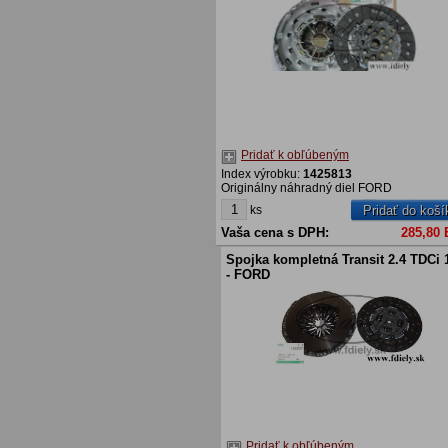
Pridať k obľúbeným
Index výrobku:
1425813
Originálny náhradný diel FORD
ks
Pridať do koší
Vaša cena s DPH:
285,80
Spojka kompletná Transit 2.4 TDCi 
- FORD
Pridať k obľúbeným