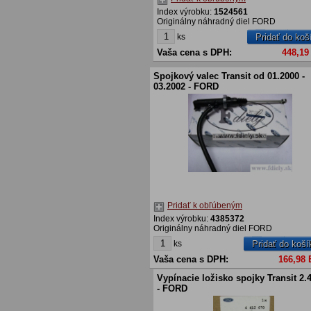
Index výrobku:
1524561
Originálny náhradný diel FORD
ks
Pridať do koš
Vaša cena s DPH:
448,19
Spojkový valec Transit od 01.2000 -
03.2002 - FORD
Pridať k obľúbeným
Index výrobku:
4385372
Originálny náhradný diel FORD
ks
Pridať do koší
Vaša cena s DPH:
166,98
Vypínacie ložisko spojky Transit 2.
- FORD