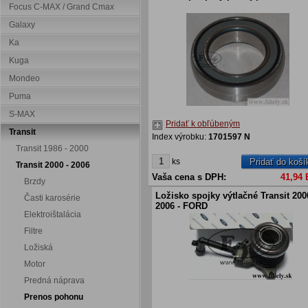
Focus C-MAX / Grand Cmax
Galaxy
Ka
Kuga
Mondeo
Puma
S-MAX
Pridať k obľúbeným
Transit
Index výrobku:
1701597 N
Transit 1986 - 2000
ks
Pridať do koší
Transit 2000 - 2006
Vaša cena s DPH:
41,94
Brzdy
Ložisko spojky výtlačné Transit 200
Časti karosérie
2006 - FORD
Elektroištalácia
Filtre
Ložiská
Motor
Predná náprava
Prenos pohonu