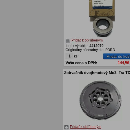
Pridať k obľúbeným
Index výrobku:
4412070
Originálny náhradný diel FORD
ks
Pridať do koš
Vaša cena s DPH:
144,56
Zotrvačník dvojhmotový Mo3, Tra T
Pridať k obľúbeným