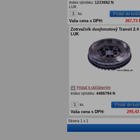
Index výrobku:
1233682 N
LUK
ks
Pridať do koší
Vaša cena s DPH:
267,73
Zotrvačník dvojhmotový Transit 2.4 
LUK
Pridať k obľúbeným
Index výrobku:
4486794 N
ks
Pridať do koš
Vaša cena s DPH:
295,43
Strana
1
z
1