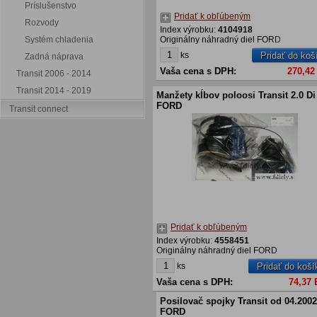
Príslušenstvo
Pridať k obľúbeným
Rozvody
Index výrobku:
4104918
Systém chladenia
Originálny náhradný diel FORD
ks
Pridať do koš
Zadná náprava
Vaša cena s DPH:
270,42
Transit 2006 - 2014
Transit 2014 - 2019
Manžety kĺbov poloosi Transit 2.0 Di 
FORD
Transit connect
Pridať k obľúbeným
Index výrobku:
4558451
Originálny náhradný diel FORD
ks
Pridať do koší
Vaša cena s DPH:
74,37
Posilovač spojky Transit od 04.2002
FORD