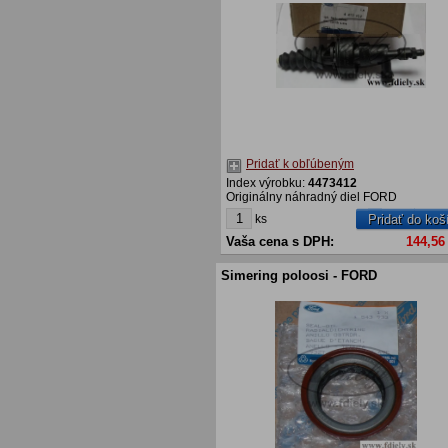
Pridať k obľúbeným
Index výrobku:
4473412
Originálny náhradný diel FORD
ks
Pridať do koš
Vaša cena s DPH:
144,56
Simering poloosi - FORD