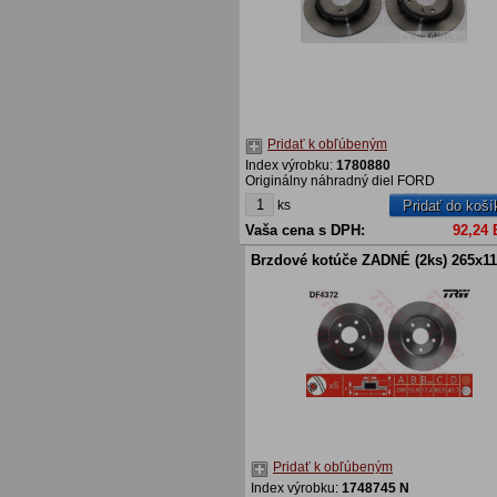
Pridať k obľúbeným
Index výrobku:
1780880
Originálny náhradný diel FORD
ks
Pridať do koší
Vaša cena s DPH:
92,24
Brzdové kotúče ZADNÉ (2ks) 265x
Pridať k obľúbeným
Index výrobku:
1748745 N