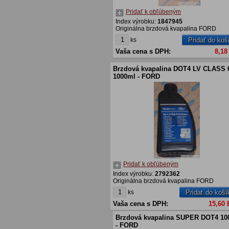
Pridať k obľúbeným
Index výrobku:
1847945
Originálna brzdová kvapalina FORD
ks
Pridať do koš
Vaša cena s DPH:
8,18
Brzdová kvapalina DOT4 LV CLASS 
1000ml - FORD
Pridať k obľúbeným
Index výrobku:
2792362
Originálna brzdová kvapalina FORD
ks
Pridať do koší
Vaša cena s DPH:
15,60
Brzdová kvapalina SUPER DOT4 10
- FORD