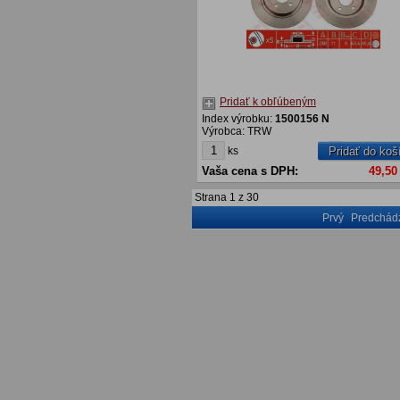
Pridať k obľúbeným
Index výrobku:
1500156 N
Výrobca: TRW
ks
Pridať do koš
Vaša cena s DPH:
49,50
Strana
1
z
30
Prvý
Predchádz