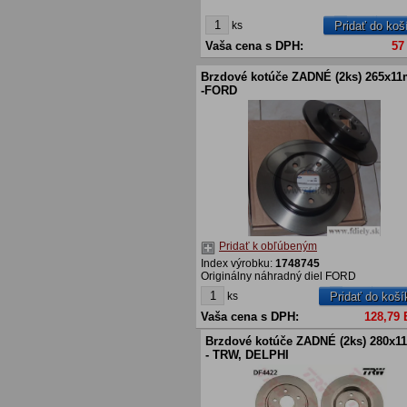
ks
Pridať do koš
Vaša cena s DPH:
57
Brzdové kotúče ZADNÉ (2ks) 265x1
-FORD
Pridať k obľúbeným
Index výrobku:
1748745
Originálny náhradný diel FORD
ks
Pridať do koší
Vaša cena s DPH:
128,79
Brzdové kotúče ZADNÉ (2ks) 280x
- TRW, DELPHI