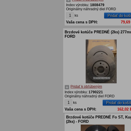
Index výrobku:
1808479
Originálny náhradný diel FORD
ks
Pridať do koš
Vaša cena s DPH:
79,69
Brzdové kotúče PREDNÉ (2ks) 277m
FORD
Pridať k obľúbeným
Index výrobku:
1790221
Originálny náhradný diel FORD
ks
Pridať do koší
Vaša cena s DPH:
162,02
Brzdové kotúče PREDNÉ Fo ST, Ku
(2ks) - FORD