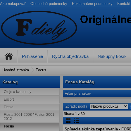
Ako nakupovať
Obchodné podmienky
Reklamačné podmienky
Kontakt
Prihlásenie
Rýchla objednávka
Nákupný košík
Úvodná stránka
Focus
Katalóg
Focus Katalóg
Oleje a kvapaliny
Filter príznakov
Escort
Zoradiť podľa:
Fiesta
Strana
1
z
30
Fiesta 2001-2008 / Fusion 2001-
2012
Focus
Spínacia skrinka zapaľovania - FOR