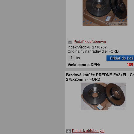
Pridať k obľúbeným
Index výrobku:
1770767
Originálny náhradný diel FORD
ks
Pridať do koš
Vaša cena s DPH:
189
Brzdové kotúče PREDNÉ Fo2+FL, C
278x25mm - FORD
Pridať k obľúbeným