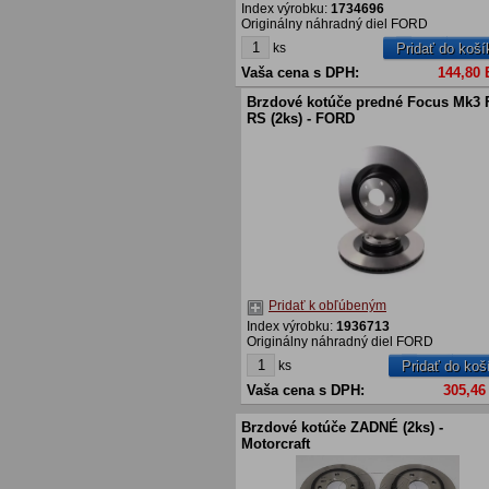
Index výrobku:
1734696
Originálny náhradný diel FORD
ks
Pridať do koší
Vaša cena s DPH:
144,80
Brzdové kotúče predné Focus Mk3 
RS (2ks) - FORD
Pridať k obľúbeným
Index výrobku:
1936713
Originálny náhradný diel FORD
ks
Pridať do koš
Vaša cena s DPH:
305,46
Brzdové kotúče ZADNÉ (2ks) -
Motorcraft