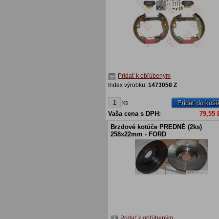
Pridať k obľúbeným
Index výrobku:
1473058 Z
ks
Pridať do koší
Vaša cena s DPH:
79,55
Brzdové kotúče PREDNÉ (2ks)
258x22mm - FORD
Pridať k obľúbeným