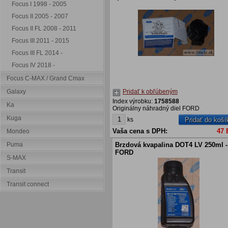
Focus I 1998 - 2005
Focus II 2005 - 2007
Focus II FL 2008 - 2011
Focus III 2011 - 2015
Focus III FL 2014 -
Focus IV 2018 -
Focus C-MAX / Grand Cmax
Galaxy
Pridať k obľúbeným
Index výrobku:
1758588
Ka
Originálny náhradný diel FORD
Kuga
ks
Pridať do koší
Vaša cena s DPH:
47
Mondeo
Puma
Brzdová kvapalina DOT4 LV 250ml -
FORD
S-MAX
Transit
Transit connect