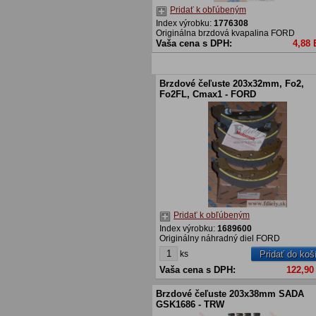
Pridať k obľúbeným
Index výrobku:
1776308
Originálna brzdová kvapalina FORD
Vaša cena s DPH:
4,88
Brzdové čeľuste 203x32mm, Fo2,
Fo2FL, Cmax1 - FORD
Pridať k obľúbeným
Index výrobku:
1689600
Originálny náhradný diel FORD
ks
Pridať do koš
Vaša cena s DPH:
122,90
Brzdové čeľuste 203x38mm SADA
GSK1686 - TRW