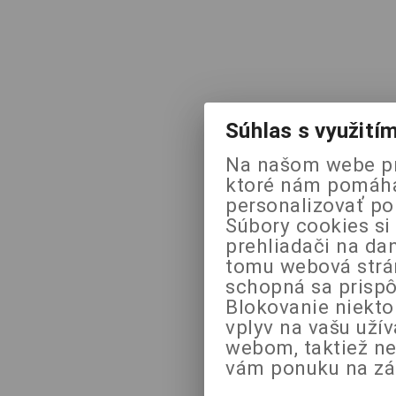
Súhlas s využití
Na našom webe pr
ktoré nám pomáhaj
personalizovať po
Súbory cookies si
prehliadači na da
tomu webová strán
schopná sa prispô
Blokovanie niekt
vplyv na vašu uží
webom, taktiež n
vám ponuku na zák