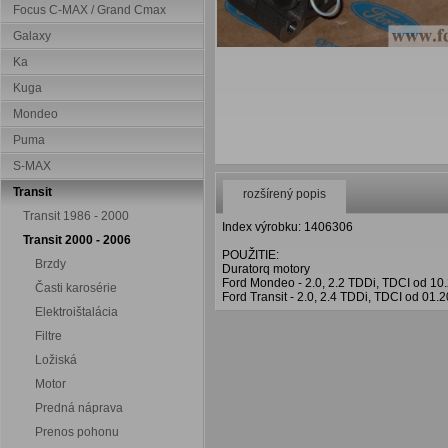
Focus C-MAX / Grand Cmax
Galaxy
Ka
Kuga
Mondeo
Puma
S-MAX
Transit
rozšírený popis
Transit 1986 - 2000
Index výrobku: 1406306
Transit 2000 - 2006
POUŽITIE:
Brzdy
Duratorq motory
Ford Mondeo - 2.0, 2.2 TDDi, TDCI od 10
Časti karosérie
Ford Transit - 2.0, 2.4 TDDi, TDCI od 01.2
Elektroištalácia
Filtre
Ložiská
Motor
Predná náprava
Prenos pohonu