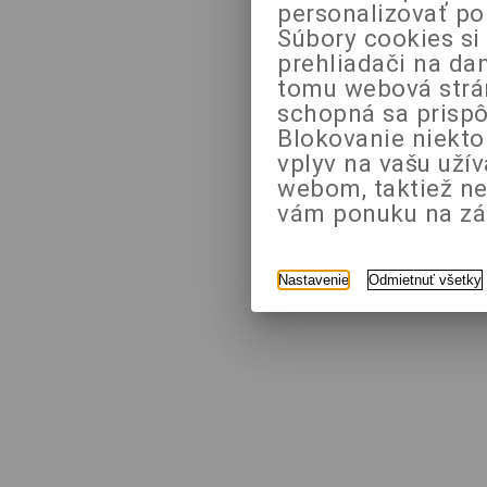
personalizovať po
Súbory cookies si
prehliadači na da
tomu webová strán
schopná sa prispô
Blokovanie niekt
vplyv na vašu uží
webom, taktiež n
vám ponuku na zák
Nastavenie
Odmietnuť všetky