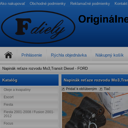
Ako nakupovať
Obchodné podmienky
Reklamačné podmienky
Kontakt
Prihlásenie
Rýchla objednávka
Nákupný košík
Napinák reťaze rozvodu Mo3,Transit Diesel - FORD
Katalóg
Napinák reťaze rozvodu Mo3,Tran
Pridať k obľúbeným
Tlač
Oleje a kvapaliny
Escort
Fiesta
Fiesta 2001-2008 / Fusion 2001-
2012
Focus