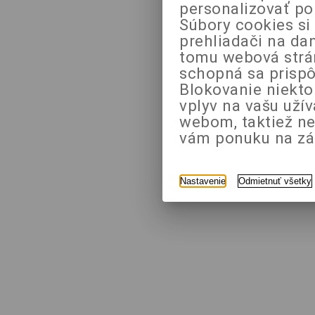
personalizovať po
Súbory cookies si
prehliadači na da
tomu webová strán
schopná sa prispô
Blokovanie niekt
vplyv na vašu uží
webom, taktiež n
vám ponuku na zák
Nastavenie
Odmietnuť všetky