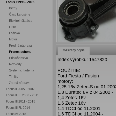
Focus I 1998 - 2005
Brzdy
Časti karosérie
Elektroinštalácia
Filtre
Ložiská
Motor
Predná náprava
rozšírený popis
Prenos pohonu
Príslušenstvo
Index výrobku: 1547820
Rozvody
POUŽITIE:
Systém chladenia
Ford Fiesta / Fusion
Tlmiče
motory:
Zadná náprava
1,25 16v Zetec-S od 01.200
Focus II 2005 - 2007
1.3 Duratec 8V z 04.2002 -
Focus II FL 2008 - 2011
1,4 Zetec 16v
Focus III 2011 - 2015
1,6 Zetec 16v
Focus III FL 2014 -
1.4 TDCI od 11.2001 -
1.6 TDCI od 11.2004 -
Focus IV 2018 -