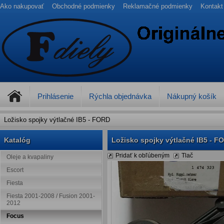
Ako nakupovať
Obchodné podmienky
Reklamačné podmienky
Kontakt
Prihlásenie
Rýchla objednávka
Nákupný košík
Ložisko spojky výtlačné IB5 - FORD
Katalóg
Ložisko spojky výtlačné IB5 - F
Pridať k obľúbeným
Tlač
Oleje a kvapaliny
Escort
Fiesta
Fiesta 2001-2008 / Fusion 2001-
2012
Focus