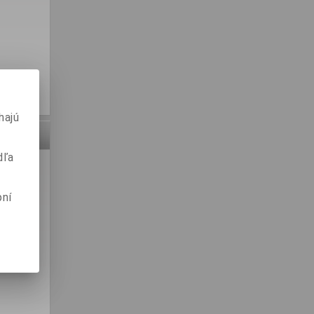
hajú
dľa
pní