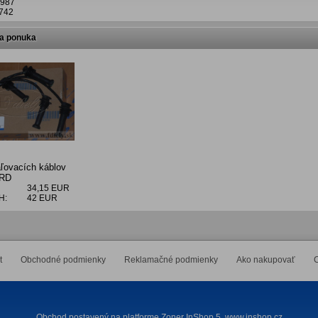
987
742
na ponuka
ľovacích káblov
ORD
34,15 EUR
H:
42 EUR
t
Obchodné podmienky
Reklamačné podmienky
Ako nakupovať
C
Obchod postavený na platforme Zoner InShop 5,
www.inshop.cz