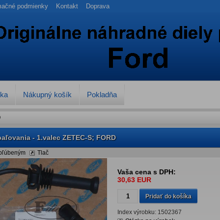
mačné podmienky
Kontakt
Doprava
vka
Nákupný košík
Pokladňa
D
paľovania - 1.valec ZETEC-S; FORD
obľúbeným
Tlač
Vaša cena s DPH:
30,63 EUR
Pridať do košíka
Index výrobku:
1502367