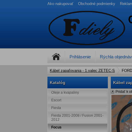
Ako nakupovať
Obchodné podmienky
Rekla
Prihlásenie
Rýchla objedná
Kábel zapaľovania - 1.valec ZETEC-S
FOR
Katalóg
Kábel za
Pridať k 
Oleje a kvapaliny
Escort
Fiesta
Fiesta 2001-2008 / Fusion 2001-
2012
Focus