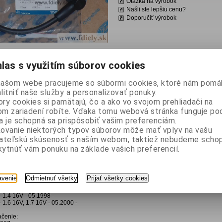
Otázka na výrobok
Našli ste lepšiu cenu?
Doporučiť výrobok
las s využitím súborov cookies
našom webe pracujeme so súbormi cookies, ktoré nám pomá
litniť naše služby a personalizovať ponuky.
ný popis
ry cookies si pamätajú, čo a ako vo svojom prehliadači na
m zariadení robíte. Vďaka tomu webová stránka funguje po
bku: 1502367
a je schopná sa prispôsobiť vašim preferenciám.
ovanie niektorých typov súborov môže mať vplyv na vašu
c-S
vateľskú skúsenosť s naším webom, taktiež nebudeme scho
- 1,25 16v, 1.4 16v - 05.1998 - 05.2000
/ Fusion - 1.4 16V - 05.2000 -
ytnúť vám ponuku na základe vašich preferencií.
- 1.25, 1.4 16V, 1.6 16 V - 07.2008 -
- 1.4 16v, 1.6 16v - 08.1998 - 05.2005
I - 1.4 16V, 1.6 16V - 05.2005 -
- 1.6 16v 2003 - 02.2007
avenie
Odmietnuť všetky
Prijať všetky cookies
Cabrio od 07.2006 -
 IV - 1.6 16V - 02.2007 -
 1.4 16V - 05.1998 -
 1.6 16V, 1.7 16V - 05.2000 -
ačenie: