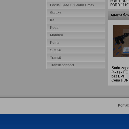
FORD 1071
FORD 1110
Focus C-MAX / Grand Cmax
Galaxy
Alternatív
Ka
Kuga
Mondeo
Puma
S-MAX
Transit
Transit connect
Sada zapa
(4ks) - F
bez DPH
Cena s DP
Kontak