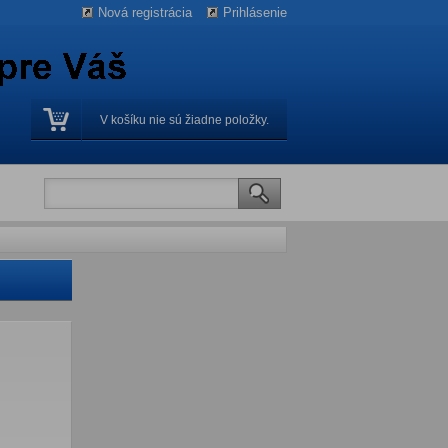
Nová registrácia
Prihlásenie
V košíku nie sú žiadne položky.