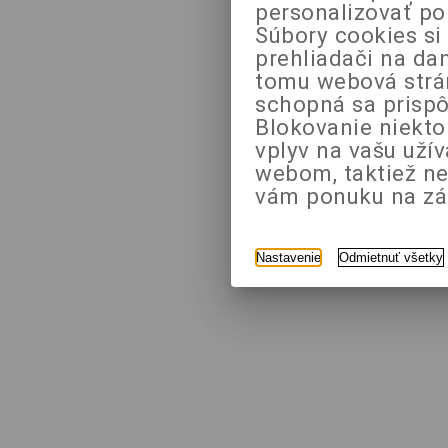
personalizovať po
Súbory cookies si
prehliadači na da
tomu webová strán
schopná sa prispô
Blokovanie niekt
vplyv na vašu uží
webom, taktiež n
vám ponuku na zák
Nastavenie
Odmietnuť všetky