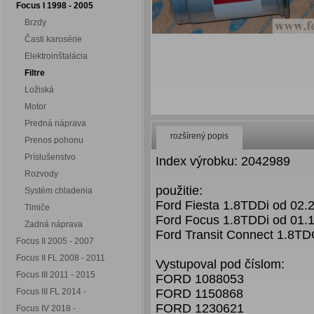
Focus I 1998 - 2005
Brzdy
Časti karosérie
Elektroinštalácia
Filtre
Ložiská
Motor
Predná náprava
rozšírený popis
Prenos pohonu
Príslušenstvo
Index výrobku: 2042989
Rozvody
použitie:
Systém chladenia
Ford Fiesta 1.8TDDi od 02.
Tlmiče
Ford Focus 1.8TDDi od 01.1
Zadná náprava
Ford Transit Connect 1.8TD
Focus II 2005 - 2007
Focus II FL 2008 - 2011
Vystupoval pod číslom:
Focus III 2011 - 2015
FORD 1088053
Focus III FL 2014 -
FORD 1150868
FORD 1230621
Focus IV 2018 -