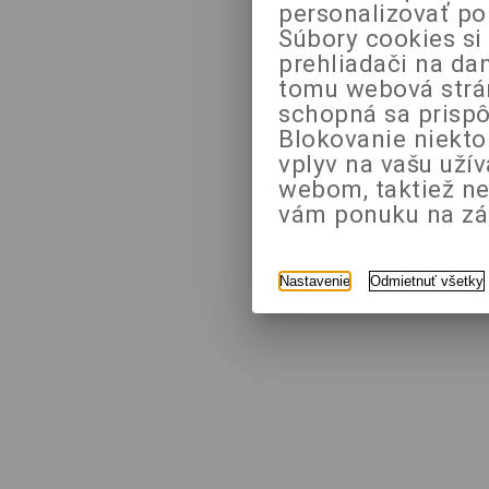
personalizovať po
Súbory cookies si
prehliadači na da
tomu webová strán
schopná sa prispô
Blokovanie niekt
vplyv na vašu uží
webom, taktiež n
vám ponuku na zák
Nastavenie
Odmietnuť všetky