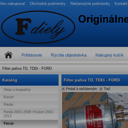
Ako nakupovať
Obchodné podmienky
Reklamačné podmienky
Kontakt
Prihlásenie
Rýchla objednávka
Nákupný košík
Filter paliva TD, TDDi - FORD
Katalóg
Filter paliva TD, TDDi - FORD
Pridať k obľúbeným
Tlač
Oleje a kvapaliny
Escort
Fiesta
Fiesta 2001-2008 / Fusion 2001-
2012
Focus