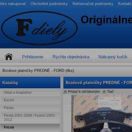
Ako nakupovať
Obchodné podmienky
Reklamačné podmienky
Kontakt
Prihlásenie
Rýchla objednávka
Nákupný košík
Brzdové platničky PREDNÉ - FORD (4ks)
Katalóg
Brzdové platničky PREDNÉ - FOR
Pridať k obľúbeným
Tlač
Oleje a kvapaliny
Escort
Fiesta
Fiesta 2001-2008 / Fusion 2001-
2012
Focus