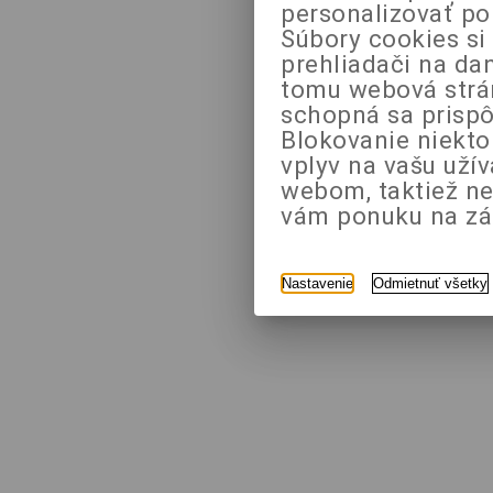
personalizovať po
Súbory cookies si
prehliadači na da
tomu webová strán
schopná sa prispô
Blokovanie niekt
vplyv na vašu uží
webom, taktiež n
vám ponuku na zák
Nastavenie
Odmietnuť všetky