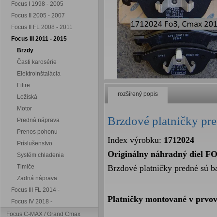
Focus I 1998 - 2005
Focus II 2005 - 2007
Focus II FL 2008 - 2011
Focus III 2011 - 2015
Brzdy
Časti karosérie
Elektroinštalácia
Filtre
rozšírený popis
Ložiská
Motor
Brzdové platničky pre
Predná náprava
Prenos pohonu
Index výrobku:
1712024
Príslušenstvo
Originálny náhradný diel F
Systém chladenia
Tlmiče
Brzdové platničky predné sú b
Zadná náprava
Focus III FL 2014 -
Platničky montované v prvov
Focus IV 2018 -
Focus C-MAX / Grand Cmax