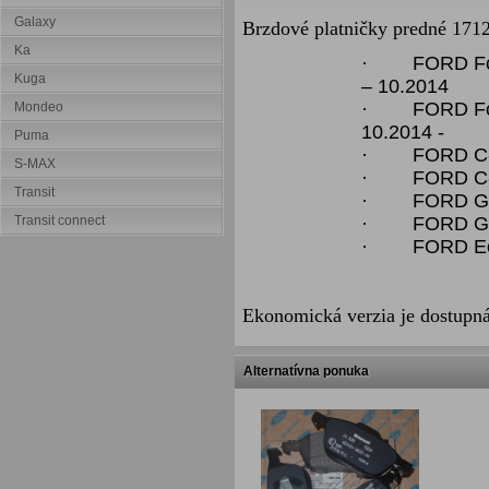
Galaxy
Brzdové platničky predné 1712
Ka
·
FORD Fo
Kuga
– 10.2014
·
FORD Fo
Mondeo
10.2014 -
Puma
·
FORD C-
S-MAX
·
FORD C-
Transit
·
FORD Gr
·
FORD Gr
Transit connect
·
FORD Ec
Ekonomická verzia je dostup
Alternatívna ponuka